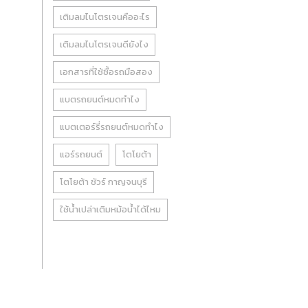
เติมลมไนโตรเจนคืออะไร
เติมลมไนโตรเจนดียังไง
เอกสารที่ใช้ซื้อรถมือสอง
แบตรถยนต์หมดทำไง
แบตเตอร์รี่รถยนต์หมดทำไง
แอร์รถยนต์
โตโยต้า
โตโยต้า ชัวร์ กาญจนบุรี
ใช้น้ำเปล่าเติมหม้อน้ำได้ไหม