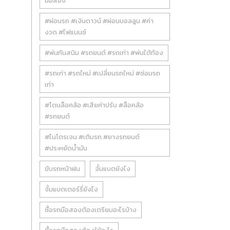
มือสอง
#ผ่อนรถ #เงินดาวน์ #ผ่อนบอลลูน #ค่า
งวด #ไฟแนนซ์
#พ่นกันสนิม #รถยนต์ #รถเก่า #พ่นใต้ท้อง
#รถเก่า #รถใหม่ #เปลี่ยนรถใหม่ #ซ่อมรถ
เก่า
#โดนล็อคล้อ #เสียค่าปรับ #ล็อคล้อ
#รถยนต์
#ไนโตรเจน #เติมรถ #ยางรถยนต์
#ประหยัดน้ำมัน
ขับรถหน้าฝน
จั้มแบตยังไง
จั้มแบตเตอร์รี่ยังไง
ซื้อรถมือสองต้องเตรียมอะไรบ้าง