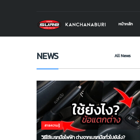
โตโยต้า ชัวร์ กาญจนบุรี
>
NEWS
>
เบรกมือไฟฟ้าต่างจากเบรกมือทั่ว
หน้าหลัก
NEWS
All News
สาระความรู้
วิธีใช้เบรกมือไฟฟ้า ต่างจากเบรกมือทั่วไปยังไง?