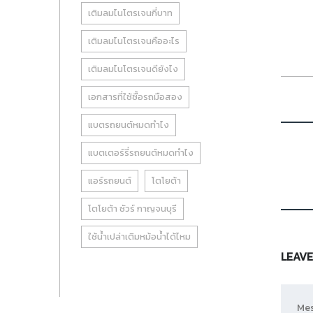
เติมลมไนโตรเจนกี่บาท
เติมลมไนโตรเจนคืออะไร
เติมลมไนโตรเจนดียังไง
เอกสารที่ใช้ซื้อรถมือสอง
แบตรถยนต์หมดทำไง
แบตเตอร์รี่รถยนต์หมดทำไง
แอร์รถยนต์
โตโยต้า
โตโยต้า ชัวร์ กาญจนบุรี
ใช้น้ำเปล่าเติมหม้อน้ำได้ไหม
LEAVE