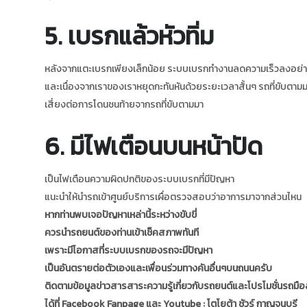
5. เบรกแล้วหัวทิ่ม
หลังจากแตะเบรกเพียงเล็กน้อย ระบบเบรกทำงานลดความเร็วลงอย่าง
และเนื่องจากเราของเราหยุดกะทันหันด้วยระยะเวลาสั้นๆ รถที่ขับตาม
เสี่ยงต่อการโดนชนท้ายจากรถที่ขับตามมา
6. มีไฟเตือนบนหน้าปัด
เป็นไฟเตือนความผิดปกติของระบบเบรกที่มีปัญหา
แนะนำให้นำรถเข้าศูนย์บริการเผื่อตรวจสอบว่าอาการมาจากส่วนไหน
หากท่านพบเจอปัญหาเหล่านี้ระหว่างขับขี่
ควรนำรถยนต์ของท่านเข้าเช็คสภาพทันที
เพราะมีโอกาสที่ระบบเบรกของรถจะมีปัญหา
เป็นอันตรายต่อตัวเองและเพื่อนร่วมทางคันอื่นๆบนถนนครับ
ติดตามข้อมูลข่าวสารสาระความรู้เกี่ยวกับรถยนต์และโปรโมชั่นรถมื
ได้ที่ Facebook Fanpage และ Youtube : โตโยต้า ชัวร์ กาญจนบุรี