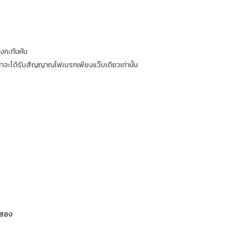
กะทันหัน
มาจะได้รับสัญญาณไฟเบรกเพียงแว๊บเดียวเท่านั้น
อสอง