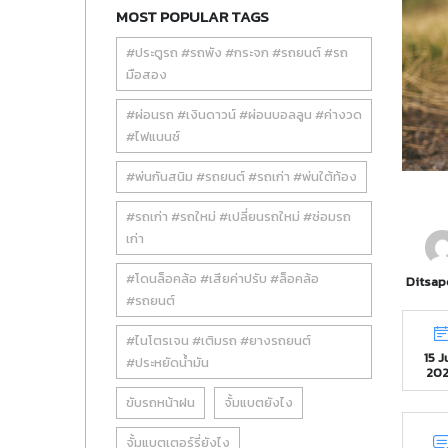
MOST POPULAR TAGS
#ประตูรถ #รถพัง #กระจก #รถยนต์ #รถ
มือสอง
#ผ่อนรถ #เงินดาวน์ #ผ่อนบอลลูน #ค่างวด
#ไฟแนนซ์
#พ่นกันสนิม #รถยนต์ #รถเก่า #พ่นใต้ท้อง
#รถเก่า #รถใหม่ #เปลี่ยนรถใหม่ #ซ่อมรถ
เก่า
#โดนล็อคล้อ #เสียค่าปรับ #ล็อคล้อ
Ditsap
#รถยนต์
#ไนโตรเจน #เติมรถ #ยางรถยนต์
15 
#ประหยัดน้ำมัน
20
ขับรถหน้าฝน
จั้มแบตยังไง
จั้มแบตเตอร์รี่ยังไง