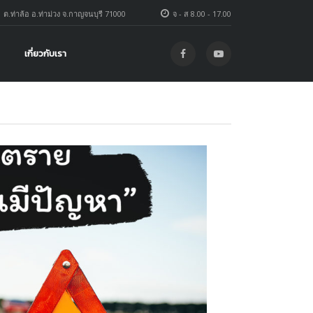
1 ต.ท่าล้อ อ.ท่าม่วง จ.กาญจนบุรี 71000
จ - ส 8.00 - 17.00
เกี่ยวกับเรา