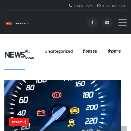
034-515-978
จ - ส 8.00 - 17.00
โตโยต้า ชัวร์ กาญจนบุรี
>
NEWS
>
ไฟหน้าปัดรถยนต์แต่ละอันคืออะไร
All
Uncategorized
กิจกรรม
ข่าวสาร
NEWS
News
สาระความรู้