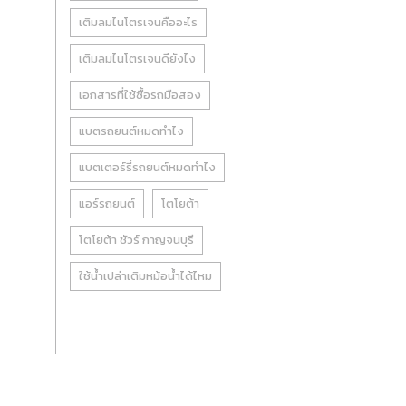
เติมลมไนโตรเจนคืออะไร
เติมลมไนโตรเจนดียังไง
เอกสารที่ใช้ซื้อรถมือสอง
แบตรถยนต์หมดทำไง
แบตเตอร์รี่รถยนต์หมดทำไง
แอร์รถยนต์
โตโยต้า
โตโยต้า ชัวร์ กาญจนบุรี
ใช้น้ำเปล่าเติมหม้อน้ำได้ไหม