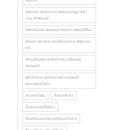
มือสอง
#ผ่อนรถ #เงินดาวน์ #ผ่อนบอลลูน #ค่า
งวด #ไฟแนนซ์
#พ่นกันสนิม #รถยนต์ #รถเก่า #พ่นใต้ท้อง
#รถเก่า #รถใหม่ #เปลี่ยนรถใหม่ #ซ่อมรถ
เก่า
#โดนล็อคล้อ #เสียค่าปรับ #ล็อคล้อ
#รถยนต์
#ไนโตรเจน #เติมรถ #ยางรถยนต์
#ประหยัดน้ำมัน
ขับรถหน้าฝน
จั้มแบตยังไง
จั้มแบตเตอร์รี่ยังไง
ซื้อรถมือสองต้องเตรียมอะไรบ้าง