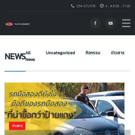
034-515-978
จ - ส 8.00 - 17.00
โตโยต้า ชัวร์ กาญจนบุรี
>
NEWS
>
รถมือสองกาญจนบุรี
All
Uncategorized
กิจกรรม
ข่าวสาร
NEWS
News
ข่าวสาร