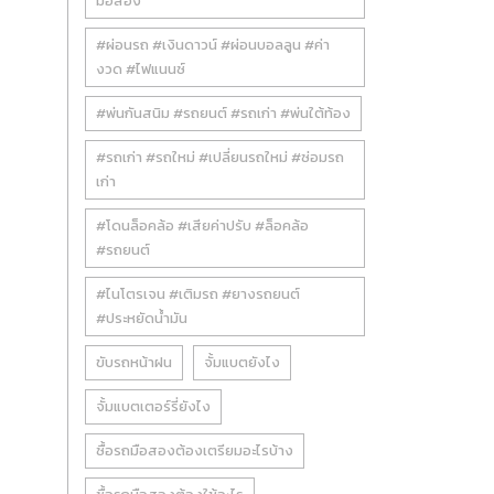
มือสอง
#ผ่อนรถ #เงินดาวน์ #ผ่อนบอลลูน #ค่า
งวด #ไฟแนนซ์
#พ่นกันสนิม #รถยนต์ #รถเก่า #พ่นใต้ท้อง
#รถเก่า #รถใหม่ #เปลี่ยนรถใหม่ #ซ่อมรถ
เก่า
#โดนล็อคล้อ #เสียค่าปรับ #ล็อคล้อ
#รถยนต์
#ไนโตรเจน #เติมรถ #ยางรถยนต์
#ประหยัดน้ำมัน
ขับรถหน้าฝน
จั้มแบตยังไง
จั้มแบตเตอร์รี่ยังไง
ซื้อรถมือสองต้องเตรียมอะไรบ้าง