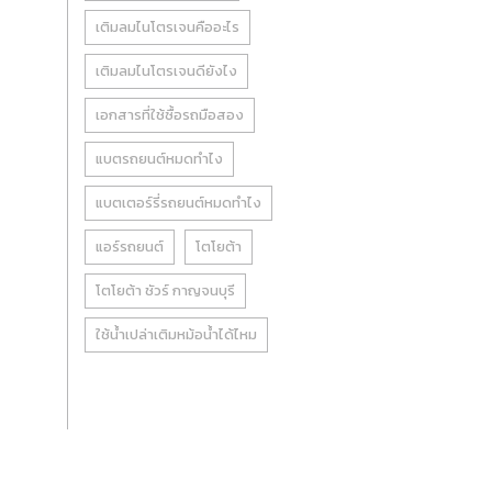
เติมลมไนโตรเจนคืออะไร
เติมลมไนโตรเจนดียังไง
เอกสารที่ใช้ซื้อรถมือสอง
แบตรถยนต์หมดทำไง
แบตเตอร์รี่รถยนต์หมดทำไง
แอร์รถยนต์
โตโยต้า
โตโยต้า ชัวร์ กาญจนบุรี
ใช้น้ำเปล่าเติมหม้อน้ำได้ไหม