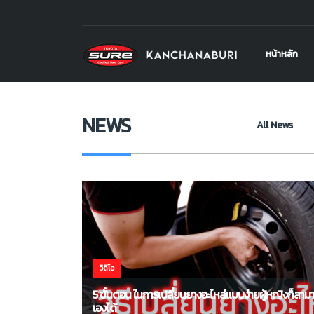
โตโยต้า ชัวร์ กาญจนบุรี
>
NEWS
>
ยางรถยนต์
หน้าหลัก
NEWS
All News
วิดีโอ
5 ขั้นตอน ในการเปลี่ยนยางอะไหล่แบบง่ายผู้หญิงก็สา
เองได้