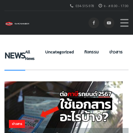
034-515-978
จ - ส 8.00 - 17.00
โตโยต้า ชัวร์ กาญจนบุรี
>
NEWS
>
จ่ายค่าปรับภาษีรถยนต์
All
Uncategorized
กิจกรรม
ข่าวสาร
NEWS
News
ข่าวสาร