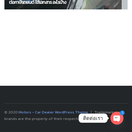
ต่อภาษีรถยนต์ ใช้เอกสาร อะไรบ้าง
© 2020
Motors - Car Dealer WordPress Theme
Trademarks and
2
ติดต่อเรา
brands are the property of their respective owners.
OPEN
CHATY