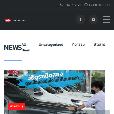
034-515-978
จ - ส 8.00 - 17.00
โตโยต้า ชัวร์ กาญจนบุรี
>
NEWS
>
ขับรถหน้าฝน
All
Uncategorized
กิจกรรม
ข่าวสาร
NEWS
News
สาระความรู้
สาระความรู้