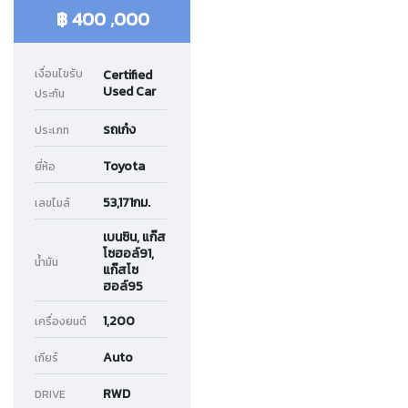
฿ 400 ,000
เงื่อนไขรับ
Certified
Used Car
ประกัน
รถเก๋ง
ประเภท
Toyota
ยี่ห้อ
53,171กม.
เลขไมล์
เบนซิน, แก๊ส
โซฮอล์91,
น้ำมัน
แก๊สโซ
ฮอล์95
1,200
เครื่องยนต์
Auto
เกียร์
RWD
DRIVE