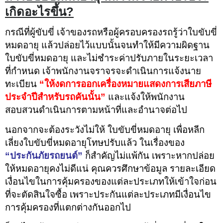
เกิดอะไรขึ้น
?
กรณีที่ผู้ขับขี่ เจ้าของรถหรือผู้ครอบครองรถรู้ว่าใบขับขี่
หมดอายุ แล้วปล่อยไว้แบบนั้นจนทำให้มีความผิดฐาน
ใบขับขี่หมดอายุ และไม่ชำระค่าปรับภายในระยะเวลา
ที่กำหนด เจ้าพนักงานจราจรจะดำเนินการแจ้งนาย
ทะเบียน
“ให้งดการออกเครื่องหมายแสดงการเสียภาษี
ประจำปีสำหรับรถคันนั้น”
และแจ้งให้พนักงาน
สอบสวนดำเนินการตามหน้าที่และอำนาจต่อไป
นอกจากจะต้องระวังไม่ให้ ใบขับขี่หมดอายุ เพื่อหลีก
เลี่ยงใบขับขี่หมดอายุโทษปรับแล้ว ในเรื่องของ
“ประกันภัยรถยนต์”
ก็สำคัญไม่แพ้กัน เพราะหากปล่อย
ให้หมดอายุคงไม่ดีแน่ คุณควรศึกษาข้อมูล รายละเอียด
เงื่อนไขในการคุ้มครองของแต่ละประเภทให้เข้าใจก่อน
ที่จะตัดสินใจซื้อ เพราะประกันแต่ละประเภทมีเงื่อนไข
การคุ้มครองที่แตกต่างกันออกไป