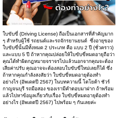
ใบขับขี่ (Driving License) ถือเป็นเอกสารที่สำคัญมาก
ๆ สำหรับผู้ใช้ รถยนต์และรถจักรยานยนต์ ซึ่งอายุของ
ใบขับขี่นั้นมีทั้งหมด 2 ประเภท คือ แบบ 2 ปี (ชั่วคราว)
และแบบ 5 ปี ถ้าหากคุณปล่อยให้ใบขับขี่หมดอายุถือว่า
คุณได้ทำผิดกฎหมายจราจรไปแล้วนอกจากคุณจะต้อง
เสียค่าปรับ คุณอาจจะต้องสอบใบขับขี่ใหม่เลยก็ได้ ซึ่ง
ถ้าหากคุณกำลังสงสัยว่า ใบขับขี่หมดอายุต้องทำ
อย่างไร (อัพเดตปี 2567) ในบทความนี้ โตโยต้า ชัวร์
กาญจนบุรี รถมือสอง ของเรามีคำตอบมาฝาก ถ้าพร้อม
แล้วไปหาข้อมูลเกี่ยวกับเรื่อง ใบขับขี่หมดอายุต้องทำ
อย่างไร (อัพเดตปี 2567) ไปพร้อม ๆ กันเลยค่ะ
ใบขับขี่
หมดอายุ
ใบขับขี่ ต่ออายุใบขับขี่ สอบใบขับขี่