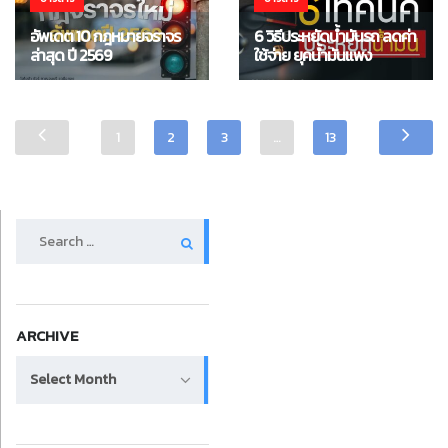
อัพเดต 10 กฎหมายจราจร
6 วิธีประหยัดน้ำมันรถ ลดค่า
ล่าสุด ปี 2569
ใช้จ่าย ยุคน้ำมันแพง
1
2
3
…
13
Search
for:
ARCHIVE
Archive
Select Month