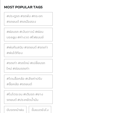
MOST POPULAR TAGS
#ประตูรถ #รถพัง #กระจก
#รถยนต์ #รถมือสอง
#ผ่อนรถ #เงินดาวน์ #ผ่อน
บอลลูน #ค่างวด #ไฟแนนซ์
#พ่นกันสนิม #รถยนต์ #รถเก่า
#พ่นใต้ท้อง
#รถเก่า #รถใหม่ #เปลี่ยนรถ
ใหม่ #ซ่อมรถเก่า
#โดนล็อคล้อ #เสียค่าปรับ
#ล็อคล้อ #รถยนต์
#ไนโตรเจน #เติมรถ #ยาง
รถยนต์ #ประหยัดน้ำมัน
ขับรถหน้าฝน
จั้มแบตยังไง