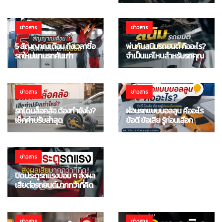
ข่าวสาร
ข่าวสาร
5 สัญญาณเตือน ถึงเวลาซื้อ
พ่นกันสนิมรถยนต์ คืออะไร?
รถใหม่แทนรถคันเก่า
จำเป็นแค่ไหนสำหรับรถคุณ
ข่าวสาร
ข่าวสาร
UNCATEGORIZED
รถโดนล็อคล้อ ต้องทำยังไง?
ผ่อนรถแบบบอลลูน คืออะไร
เช็คค่าปรับล่าสุด
ข้อดี ข้อเสีย รู้ก่อนเลือก
เคลือบแก้วรถยนต์ดีไหม
ข้อดี-ข้อเสียที่ควรรู้ก่อนทำ
ข่าวสาร
ปิดประตูรถแรงบ่อย ๆ ส่งผล
เสียต่อรถยนต์มากกว่าที่คิด
ข่าวสาร
ข่าวสาร