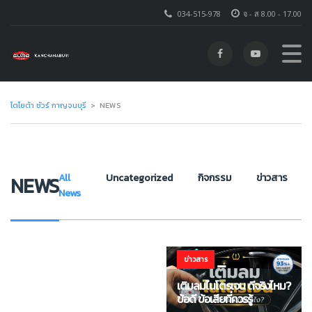
034-515-978
จ - ส 8.00 - 17.00
โตโยต้า ชัวร์ กาญจนบุรี
>
NEWS
All
Uncategorized
กิจกรรม
ข่าวสาร
NEWS
News
UNCATEGORIZED
เดกกหดกดหกด
ข่าวสาร
เติมลมไนโตรเจน ดีจริงไหม?
ข้อดี ข้อเสียที่ควรรู้