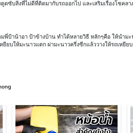
ดซับสิ่งที่ไม่ดีที่ติดมากับรถออกไป และเสริมเรื่องโชคลา
ามพี่ป้าน้าอา ป้าข้างบ้าน ทำได้หลายวิธี หลักๆคือ ให้นำม
บรถเหยียบให้มะนาวแตก ผ่ามะนาวครึ่งซีกแล้ววางให้รถเหยียบ
thong