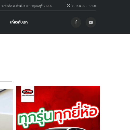
1 ต.ท่าล้อ อ.ท่าม่วง จ.กาญจนบุรี 71000
จ - ส 8.00 - 17.00
เกี่ยวกับเรา