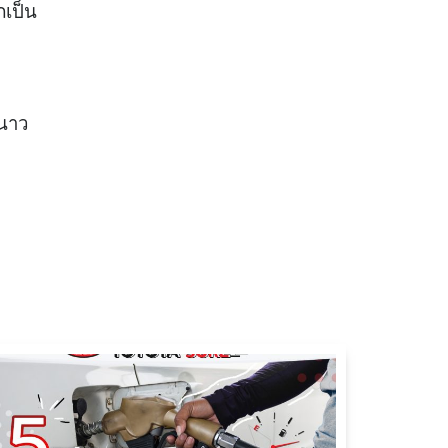
ภเป็น
ะนาว