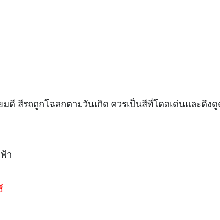
สนิยมดี สีรถถูกโฉลกตามวันเกิด ควรเป็นสีที่โดดเด่นและดึงดู
ีฟ้า
์