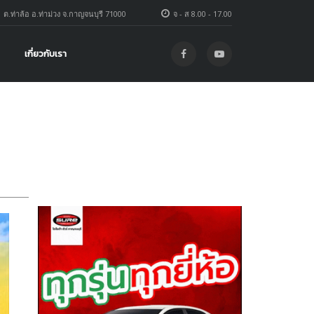
1 ต.ท่าล้อ อ.ท่าม่วง จ.กาญจนบุรี 71000
จ - ส 8.00 - 17.00
เกี่ยวกับเรา