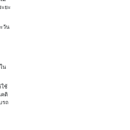
นระยะ
ะวัน
จใน
้ใช้
นคติ
ับรถ