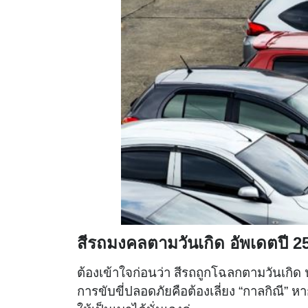
สีรถมงคลตามวันเกิด อัพเดตปี
2
ต้องเข้าใจก่อนว่า สีรถถูกโฉลกตามวันเกิด นั
การขับขี่ปลอดภัยคือต้องเลี่ยง “กาลกิณี” 