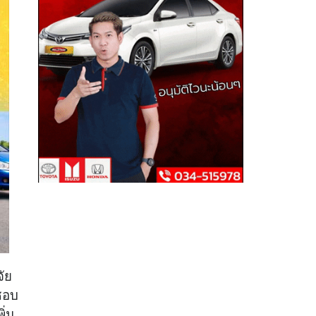
ัย
มชอบ
ิ่ม