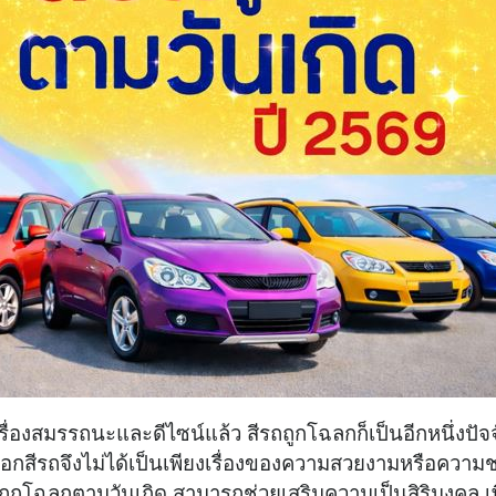
องสมรรถนะและดีไซน์แล้ว สีรถถูกโฉลกก็เป็นอีกหนึ่งปัจจ
รเลือกสีรถจึงไม่ได้เป็นเพียงเรื่องของความสวยงามหรือควา
รถถูกโฉลกตามวันเกิด สามารถช่วยเสริมความเป็นสิริมงคล เพ