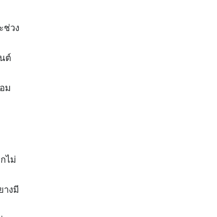
ะช่วง
นต์
่อม
กไม่
ยางมี