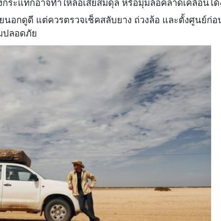
กระแทกอาจทำให้ล้อเสียสมดุล หรือมุมล้อคลาดเคลื่อนได้
ยนอกดูดี แต่ควรตรวจเช็คสลับยาง ถ่วงล้อ และตั้งศูนย์ก่อ
ามปลอดภัย