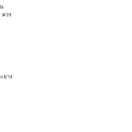
อน
ะ ควร
ละยาง