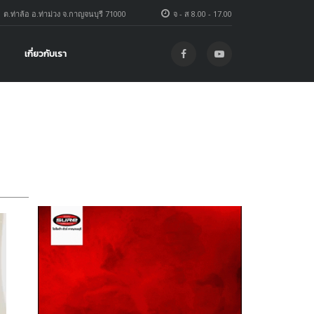
1 ต.ท่าล้อ อ.ท่าม่วง จ.กาญจนบุรี 71000
จ - ส 8.00 - 17.00
เกี่ยวกับเรา