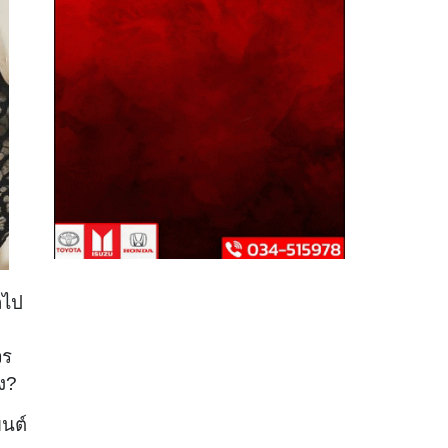
ถไป
วร
ง?
ยนต์