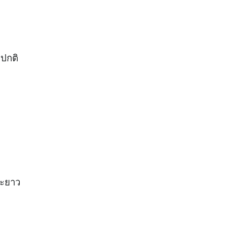
ปกติ
ยะยาว