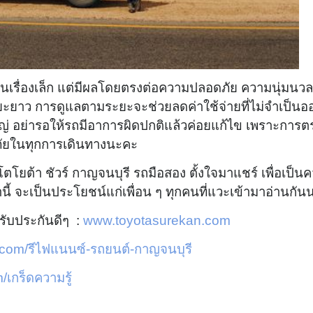
เป็นเรื่องเล็ก แต่มีผลโดยตรงต่อความปลอดภัย ความนุ่มนว
ะยะยาว
การดูแลตามระยะจะช่วยลดค่าใช้จ่ายที่ไม่จำเป็นอ
ญ่
อย่ารอให้รถมีอาการผิดปกติแล้วค่อยแก้ไข เพราะการต
ดภัยในทุกการเดินทางนะคะ
โยต้า ชัวร์ กาญจนบุรี รถมือสอง ตั้งใจมาแชร์ เพื่อเป็นคว
่านี้ จะเป็นประโยชน์แก่เพื่อน ๆ ทุกคนที่แวะเข้ามาอ่านกั
รับประกันดีๆ :
www.toyotasurekan.com
com/รีไฟแนนซ์-รถยนต์-กาญจนบุรี
เกร็ดความรู้