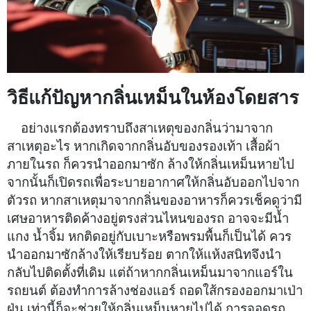
วิธีแก้ปัญหากลิ่นเหม็นในห้องโดยสาร
อย่างแรกต้องทราบถึงสาเหตุของกลิ่นว่ามาจาก
สาเหตุอะไร หากเกิดจากกลิ่นอับของรองเท้า เสื้อผ้า
ภายในรถ ก็ควรนำออกมาซัก ล้างให้กลิ่นเหม็นหายไป
จากนั้นก็เปิดรถเพื่อระบายอากาศให้กลิ่นอับออกไปจาก
ตัวรถ หากสาเหตุมาจากกลิ่นของอาหารก็ควรเช็คดูว่ามี
เศษอาหารติดค้างอยู่ตรงส่วนไหนของรถ อาจจะมีน้ำ
แกง น้ำจิ้ม หกติดอยู่กับเบาะหรือพรมพื้นก็เป็นได้ ควร
นำออกมาซักล้างให้เรียบร้อย ตากให้แห้งสนิทจึงนำ
กลับไปติดตั้งที่เดิม แต่ถ้าหากกลิ่นเหม็นมาจากแอร์ใน
รถยนต์ ต้องทำการล้างช่องแอร์ ถอดใส้กรองออกมาเป่า
ฝุ่น เท่านี้ก็จะช่วยให้กลิ่นเหม็นหายไปได้ การจอดรถ