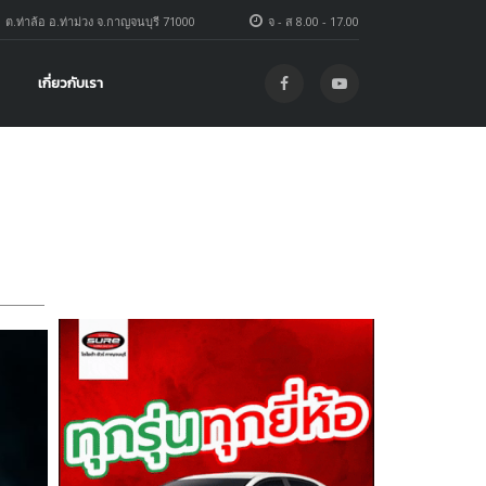
1 ต.ท่าล้อ อ.ท่าม่วง จ.กาญจนบุรี 71000
จ - ส 8.00 - 17.00
เกี่ยวกับเรา