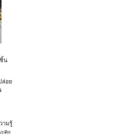
ิ้น
ปล่อย
น
ามรู้
นนะคะ