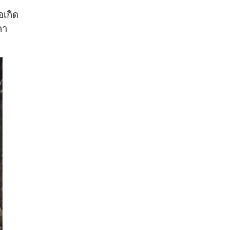
อเกิด
คา