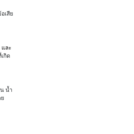
้อเสีย
ม และ
่เกิด
น น้ำ
ดย