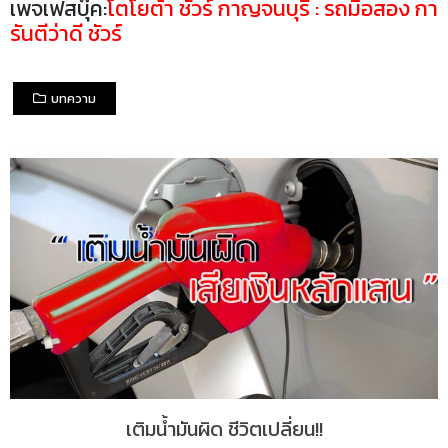
เพจเฟสบุ๊ค:
โตโยต้า ชัวร์ กาญจนบุรี : รถมือสอง กา
รันตีว่าดี ชัวร์
บทความ
เติมน้ำมันผิด ชีวิตเปลี่ยน!!